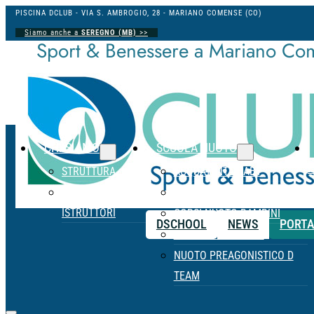
PISCINA DCLUB - VIA S. AMBROGIO, 28 - MARIANO COMENSE (CO)
Siamo anche a
SEREGNO (MB)
>>
Sport & Benessere a Mariano Co
CHI SIAMO
SCUOLA NUOTO
F
STRUTTURA
ACQUATICITÀ BABY
STAFF &
CORSI NUOTO STELLINE
ISTRUTTORI
CORSI NUOTO BAMBINI
DSCHOOL
NEWS
PORTA
CORSI NUOTO TEEN
NUOTO PREAGONISTICO D
TEAM