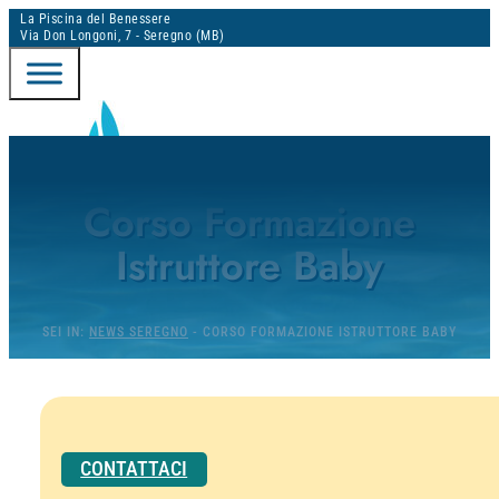
La Piscina del Benessere
Via Don Longoni, 7 - Seregno (MB)
DINAMICA ACQUACLUB - SEREGNO
Corso Formazione
Istruttore Baby
PORTALE ONLINE
SEI IN:
NEWS SEREGNO
-
CORSO FORMAZIONE ISTRUTTORE BABY
CONTATTACI