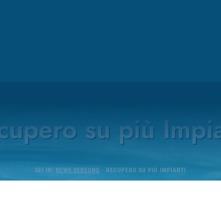
DINAMICA ACQUACLUB - SEREGNO
cupero su più Impia
SEI IN:
NEWS SEREGNO
-
RECUPERO SU PIÙ IMPIANTI