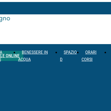
egno
A
BENESSERE IN
SPAZIO
ORARI
LE ONLINE
S
ACQUA
D
CORSI