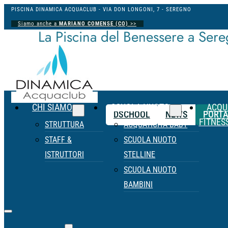
PISCINA DINAMICA ACQUACLUB - VIA DON LONGONI, 7 - SEREGNO
Siamo anche a
MARIANO COMENSE (CO)
>>
La Piscina del Benessere a Ser
CHI SIAMO
SCUOLA NUOTO
ACQU
DSCHOOL
NEWS
PORTA
FITNES
STRUTTURA
ACQUATICITÀ BABY
STAFF &
SCUOLA NUOTO
ISTRUTTORI
STELLINE
SCUOLA NUOTO
BAMBINI